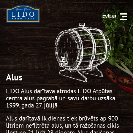
IZVĒLNE
Alus
LIDO Alus darītava atrodas LIDO Atpūtas
centra alus pagrabā un savu darbu uzsāka
1999. gada 27. jūlijā.
Alus darītavā ik dienas tiek brūvēts ap 900
litriem nefiltrēta alus, un tā ražošanas cikls
ilgst no 21 līdz 28 dienām. Alus darīšanas