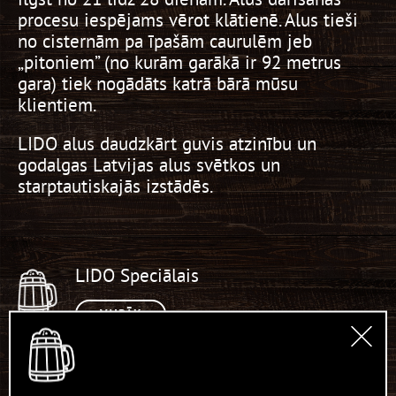
procesu iespējams vērot klātienē. Alus tieši
no cisternām pa īpašām caurulēm jeb
„pitoniem” (no kurām garākā ir 92 metrus
gara) tiek nogādāts katrā bārā mūsu
klientiem.
LIDO alus daudzkārt guvis atzinību un
godalgas Latvijas alus svētkos un
starptautiskajās izstādēs.
LIDO Speciālais
VAIRĀK
LIDO Medalus