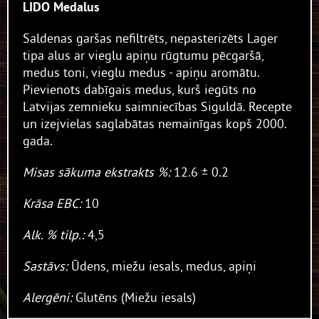
LIDO Medalus
VAIRĀK
Saldenas garšas nefiltrēts, nepasterizēts Lager
LIDO Meistaru Eils
tipa alus ar vieglu apiņu rūgtumu pēcgaršā,
medus toni, vieglu medus - apiņu aromātu.
VAIRĀK
Pievienots dabīgais medus, kurš iegūts no
Latvijas zemnieku saimniecības Siguldā. Recepte
un izejvielas saglabātas nemainīgas kopš 2000.
Lido Mājas kvass
gada.
VAIRĀK
Misas sākuma ekstrakts %:
12.6 ± 0.2
Krāsa EBC:
10
PAR MUMS
Alk. % tilp.:
4,5
FOTO UN VIDEO GALERIJAS
Sastāvs:
Ūdens, miežu iesals, medus, apiņi
DĀVANU KARTE
Alergēni:
Glutēns (Miežu iesals)
VĒSTURE