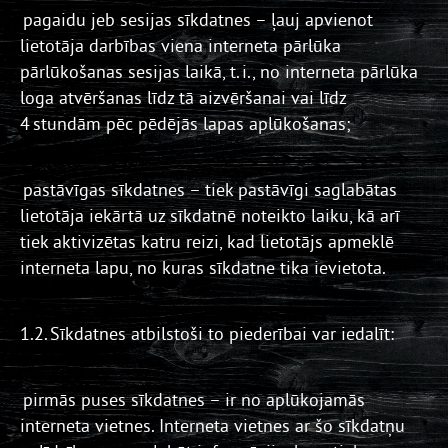
pagaidu jeb sesijas sīkdatnes – ļauj apvienot
lietotāja darbības viena interneta pārlūka
pārlūkošanas sesijas laikā, t. i., no interneta pārlūka
loga atvēršanas līdz tā aizvēršanai vai līdz
4 stundām pēc pēdējās lapas aplūkošanas;
pastāvīgas sīkdatnes – tiek pastāvīgi saglabātas
lietotāja iekārtā uz sīkdatnē noteikto laiku, kā arī
tiek aktivizētas katru reizi, kad lietotājs apmeklē
interneta lapu, no kuras sīkdatne tika ievietota.
1.2. Sīkdatnes atbilstoši to piederībai var iedalīt:
pirmās puses sīkdatnes – ir no aplūkojamās
interneta vietnes. Interneta vietnes ar šo sīkdatņu