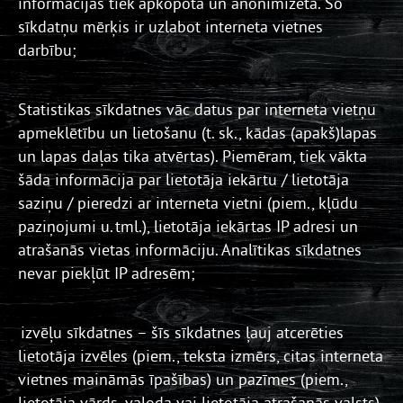
informācijas tiek apkopota un anonimizēta. Šo
sīkdatņu mērķis ir uzlabot interneta vietnes
darbību;
Statistikas sīkdatnes vāc datus par interneta vietņu
apmeklētību un lietošanu (t. sk., kādas (apakš)lapas
un lapas daļas tika atvērtas). Piemēram, tiek vākta
šāda informācija par lietotāja iekārtu / lietotāja
saziņu / pieredzi ar interneta vietni (piem., kļūdu
paziņojumi u. tml.), lietotāja iekārtas IP adresi un
atrašanās vietas informāciju. Analītikas sīkdatnes
nevar piekļūt IP adresēm;
izvēļu sīkdatnes – šīs sīkdatnes ļauj atcerēties
lietotāja izvēles (piem., teksta izmērs, citas interneta
vietnes maināmās īpašības) un pazīmes (piem.,
lietotāja vārds, valoda vai lietotāja atrašanās valsts),