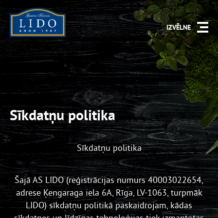
IZVĒLNE
Sīkdatņu politika
Sīkdatņu politika
Šajā AS LIDO (reģistrācijas numurs 40003022654,
adrese Ķengaraga iela 6A, Rīga, LV-1063, turpmāk
LIDO) sīkdatņu politikā paskaidrojam, kādas
sīkdatnes un līdzīgas tehnoloģijas tiek izmantotas