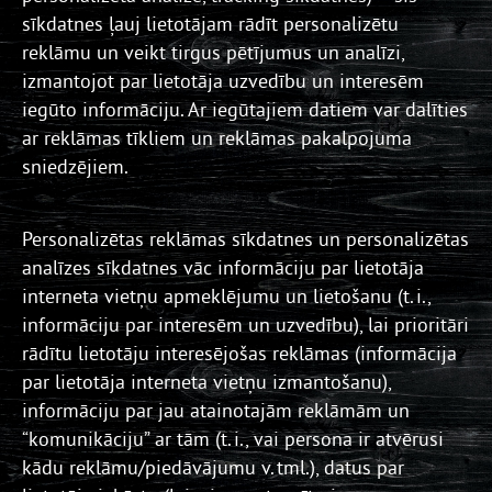
sīkdatnes ļauj lietotājam rādīt personalizētu
reklāmu un veikt tirgus pētījumus un analīzi,
izmantojot par lietotāja uzvedību un interesēm
iegūto informāciju. Ar iegūtajiem datiem var dalīties
ar reklāmas tīkliem un reklāmas pakalpojuma
sniedzējiem.
Personalizētas reklāmas sīkdatnes un personalizētas
analīzes sīkdatnes vāc informāciju par lietotāja
interneta vietņu apmeklējumu un lietošanu (t. i.,
informāciju par interesēm un uzvedību), lai prioritāri
rādītu lietotāju interesējošas reklāmas (informācija
par lietotāja interneta vietņu izmantošanu),
informāciju par jau atainotajām reklāmām un
“komunikāciju” ar tām (t. i., vai persona ir atvērusi
kādu reklāmu/piedāvājumu v. tml.), datus par