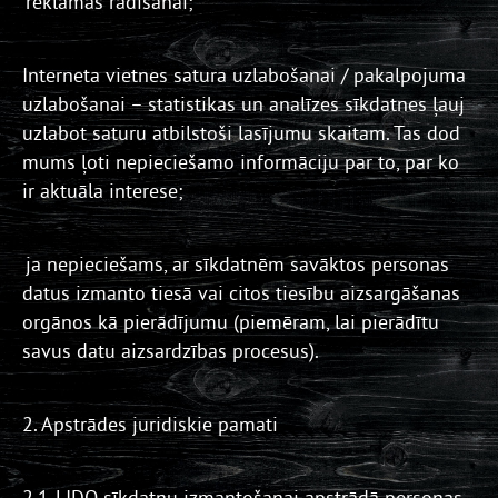
reklāmas rādīšanai;
Interneta vietnes satura uzlabošanai / pakalpojuma
uzlabošanai – statistikas un analīzes sīkdatnes ļauj
uzlabot saturu atbilstoši lasījumu skaitam. Tas dod
mums ļoti nepieciešamo informāciju par to, par ko
ir aktuāla interese;
ja nepieciešams, ar sīkdatnēm savāktos personas
datus izmanto tiesā vai citos tiesību aizsargāšanas
orgānos kā pierādījumu (piemēram, lai pierādītu
savus datu aizsardzības procesus).
2. Apstrādes juridiskie pamati
2.1. LIDO sīkdatņu izmantošanai apstrādā personas