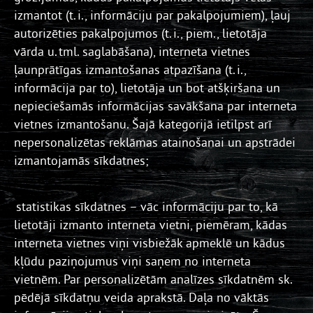
izmantot (t. i., informāciju par pakalpojumiem), ļauj
autorizēties pakalpojumos (t. i., piem., lietotāja
vārda u. tml. saglabāšana), interneta vietnes
ļaunprātīgas izmantošanas atpazīšana (t. i.,
informācija par to), lietotāja un bot atšķiršana un
nepieciešamās informācijas savākšana par interneta
vietnes izmantošanu. Šajā kategorijā ietilpst arī
nepersonalizētas reklāmas atainošanai un apstrādei
izmantojamās sīkdatnes;
statistikas sīkdatnes – vāc informāciju par to, kā
lietotāji izmanto interneta vietni, piemēram, kādas
interneta vietnes viņi visbiežāk apmeklē un kādus
kļūdu paziņojumus viņi saņem no interneta
vietnēm. Par personalizētām analīzes sīkdatnēm sk.
pēdējā sīkdatņu veida aprakstā. Daļa no vāktās