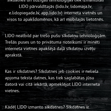
LIDO pārvaldītajās (lido.lv, lidomaja.lv,
e.lidopiegade.lv, app.lido.lv) interneta vietnēs un
visos to apakšdomēnos, kā arī mobilajās lietotnēs.
LIDO neatbild par trešo pušu sīkdatņu tehnoloģijām.
Trešās puses un to privātuma noteikumi ir minēti
interneta vietnes apakšējā daļā sīkdatņu izvēļu
aprakstā.
Kas ir sīkdatnes? Sīkdatnes jeb cookies ir neliela
apjoma teksta datnes, kas tiek saglabātas jūsu
datorā vai citā iekārtā, apmeklējot LIDO interneta
vietnes.
Kādēļ LIDO izmanto sīkdatnes? Sīkdatnes ir