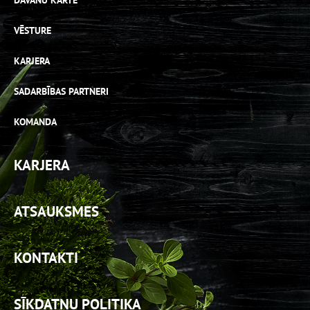
DĀVANU KARTE
VĒSTURE
KARJERA
SADARBĪBAS PARTNERI
KOMANDA
KARJERA
ATSAUKSMES
KONTAKTI
SĪKDATŅU POLITIKA