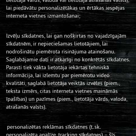
lai piedāvātu personalizētākas un ērtākas iespējas
interneta vietnes izmantošanai;
Izvēļu sīkdatnes, lai gan nošķirtas no vajadzīgajām
sīkdatnēm, ir nepieciešamas lietotājiem, lai
nodrošinātu piemērota risinājuma atainošanu.
Saglabājamie dati ir atkarīgi no konkrētās sīkdatnes.
Parasti tiek vākta lietotāja iekārtas tehniskā
informācija, lai izlemtu par piemērotu video
kvalitāti, saglabā lietotāja veiktās izvēles (piem.,
teksta izmērs, citas interneta vietnes maināmās
īpašības) un pazīmes (piem., lietotāja vārds, valoda,
atrašanās valsts).
personalizētas reklāmas sīkdatnes (t. sk.
personalizēta analīze, tracking sīkdatnes) – šīs