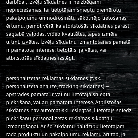
darbībai, izvēļu sīkdatnes ir neizbēgami
nepieciešamas, lai lietotājam sniegtu piemērotu
pakalpojumu un nodrošinātu sākotnējo lietošanas
ērtumu, ņemot vērā, ka atbilstošās sīkdatnes parasti
saglabā valodas, video kvalitātes, lapas izmēra
u. tml. izvēles. Izvēļu sīkdatņu izmantošanas pamatā
ir pamatota interese, lietotājs, ja vēlas, var
atbilstošās sīkdatnes izslēgt.
personalizētas reklāmas sīkdatnes (t. sk.
personalizēta analīze, tracking sīkdatnes) –
apstrādes pamatā ir vai nu lietotāja sniegta
piekrišana, vai arī pamatota interese. Atbilstošās
sīkdatnes nav automātiski ieslēgtas, Lietotājs sniedz
piekrišanu personalizētas reklāmas sīkdatņu
izmantošanai. Ar šo sīkdatņu palīdzību lietotājam
rāda produktu un pakalpojumu reklāmu arī tad, ja