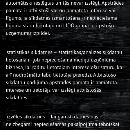
automātiski ieslēgtas un tās nevar izslēgt. Apstrādes
pamatā ir atbilstoši vai nu pamatota interese vai
līgums, ja sīkdatnes izmantošana ir nepieciešama
līguma starp lietotāju un LIDO grupā ietilpstošu
uzņēmumu izpildei.
statistikas sīkdatnes – statistikas/analīzes sīkdatņu
lietošana ir ļoti nepieciešama mediju uzņēmuma
biznesā, lai rādītu lietotājam interesējošu saturu, kā
arī nodrošinātu labu lietotāja pieredzi. Atbilstošo
sīkdatņu gadījumā apstrādes pamatā ir pamatota
interese un lietotājs var izslēgt atbilstošās
sīkdatnes.
izvēles sīkdatnes – lai gan sīkdatnes nav
neizbēgami nepieciešamas pakalpojuma tehniskai