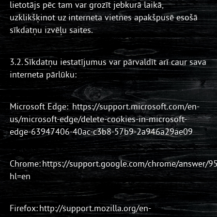
lietotājs pēc tam var grozīt jebkurā laikā,
uzklikšķinot uz interneta vietnes apakšpusē esošā
sīkdatņu izvēļu saites.
3.2. Sīkdatņu iestatījumus var pārvaldīt arī caur sava
interneta pārlūku:
Microsoft Edge: https://support.microsoft.com/en-
us/microsoft-edge/delete-cookies-in-microsoft-
edge-63947406-40ac-c3b8-57b9-2a946a29ae09
Chrome: https://support.google.com/chrome/answer/9
hl=en
Firefox: http://support.mozilla.org/en-