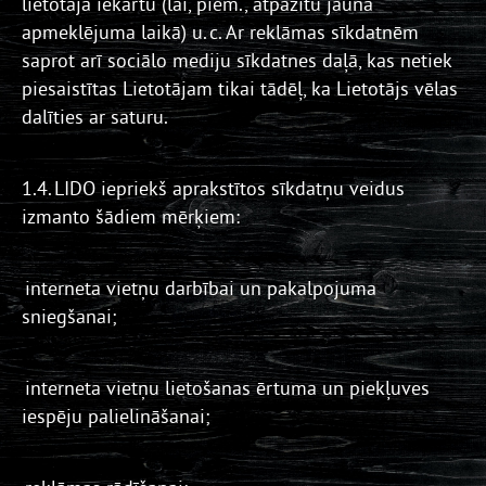
lietotāja iekārtu (lai, piem., atpazītu jauna
apmeklējuma laikā) u. c. Ar reklāmas sīkdatnēm
saprot arī sociālo mediju sīkdatnes daļā, kas netiek
piesaistītas Lietotājam tikai tādēļ, ka Lietotājs vēlas
dalīties ar saturu.
1.4. LIDO iepriekš aprakstītos sīkdatņu veidus
izmanto šādiem mērķiem:
interneta vietņu darbībai un pakalpojuma
sniegšanai;
interneta vietņu lietošanas ērtuma un piekļuves
iespēju palielināšanai;