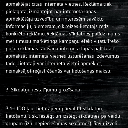
apmeklējat citas interneta vietnes. Reklāma tiek
pielāgota, izmantojot par interneta lapas
apmeklētāja uzvedību un interesēm savākto
informāciju, piemēram, cik reizes lietotājs redz
konkrēto reklāmu. Reklāmas sīkdatnes palīdz mums
mērīt mūsu mārketinga kampaņu efektivitāti. Trešo
pušu reklāmas rādīšana interneta lapās palīdz arī
apmaksāt interneta vietnes uzturēšanas izdevumus,
tādēļ lietotāji var interneta vietni apmeklēt,
nemaksājot reģistrēšanās vai lietošanas maksu.
3. Sīkdatņu iestatījumu grozīšana
3.1. LIDO ļauj lietotājiem pārvaldīt sīkdatņu
lietošanu, t. sk. ieslēgt un izslēgt sīkdatnes pa veidu
grupām (izņ. nepieciešamās sīkdatnes). Savu izvēli