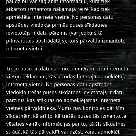
palīdzību var saglabāt informāciju, kura tiek
atkārtoti izmantota nākamajā reizē, kad tiek
apmeklēta interneta vietne. No personas datu
apstrādes viedokļa pirmās puses sīkdatnes
ievietotājs ir datu pārzinis (vai jebkurš tā
pilnvarotais apstrādātājs), kurš pārvalda izmantoto
interneta vietni;
trešo pušu sīkdatnes – no, piemēram, citu interneta
vietņu reklāmām, kas atrodas lietotāja apmeklētajā
interneta vietnē. No personas datu apstrādes
viedokļa trešās puses sīkdatnes ievietotājs ir datu
pārzinis, kas atšķiras no apmeklējamās interneta
vietnes pārvaldnieka. Mums nav kontroles pār šīm
sīkdatnēm, kā arī to, kā trešās puses tās izmanto. Ja
vēlaties vairāk informācijas par to, kā šīs sīkdatnes
strādā, kā tās pārvaldīt vai dzēst, varat apmeklēt