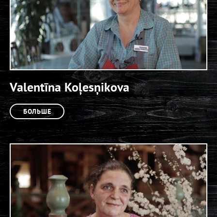
Valentīna Koļesņikova
БОЛЬШЕ