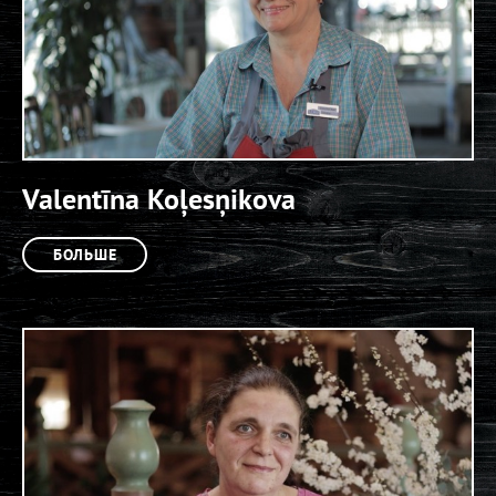
Valentīna Koļesņikova
БОЛЬШЕ