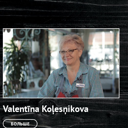
Valentīna Koļesņikova
БОЛЬШЕ