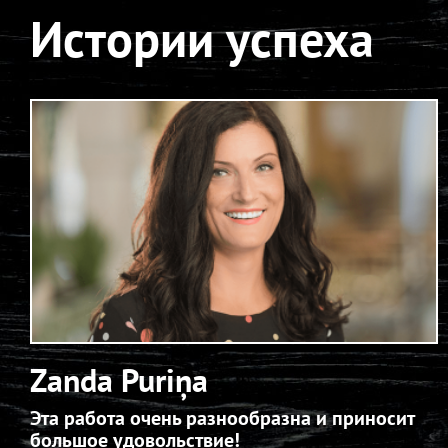
Истории успеха
LIDO ATPŪTAS CENTRS
LIDO Bāze
LIDO RĪGA PLAZA
LIDO SPICE
LIDO DAMME
LIDO SPICE
Zanda Puriņa
Эта работа очень разнообразна и приносит
большое удовольствие!