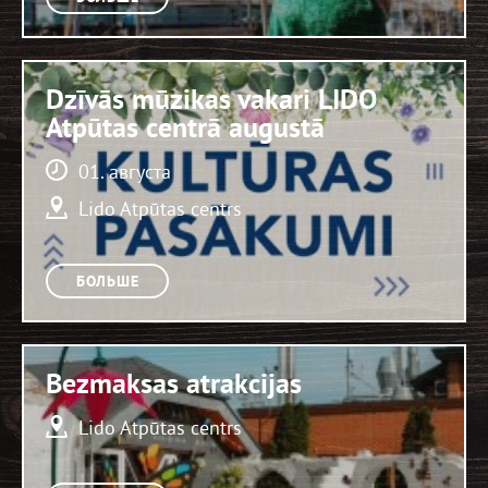
Dzīvās mūzikas vakari LIDO
Atpūtas centrā augustā
01. августа
Lido Atpūtas centrs
БОЛЬШЕ
Bezmaksas atrakcijas
Lido Atpūtas centrs