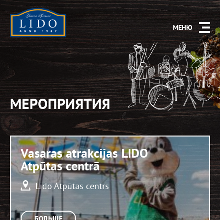
МЕНЮ
МЕРОПРИЯТИЯ
Vasaras atrakcijas LIDO
Atpūtas centrā
Lido Atpūtas centrs
БОЛЬШЕ