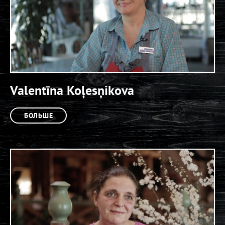
Valentīna Koļesņikova
БОЛЬШЕ