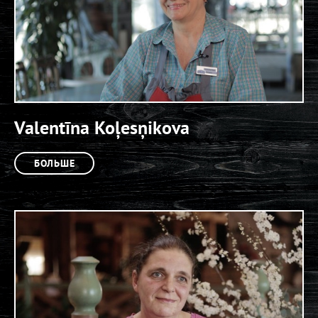
Valentīna Koļesņikova
БОЛЬШЕ