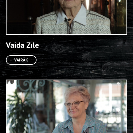
Vaida Zīle
VAIRĀK