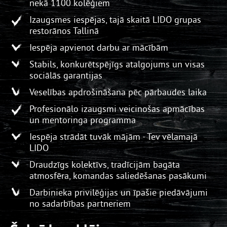
nekā 1100 kolēģiem
Izaugsmes iespējas, tajā skaitā LIDO grupas
restorānos Tallinā
Iespēja apvienot darbu ar mācībām
Stabils, konkurētspējīgs atalgojums un visas
sociālās garantijas
Veselības apdrošināšana pēc pārbaudes laika
Profesionālo izaugsmi veicinošas apmācības
un mentoringa programma
Iespēja strādāt tuvāk mājām - Tev vēlamajā
LIDO
Draudzīgs kolektīvs, tradīcijām bagāta
atmosfēra, komandas saliedēšanas pasākumi
Darbinieka privilēģijas un īpašie piedāvājumi
no sadarbības partneriem