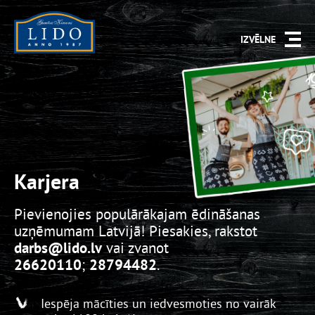
IZVĒLNE
Karjera
Pievienojies populārākajam ēdināšanas
uzņēmumam Latvijā! Piesakies, rakstot
darbs
@lido.lv
vai zvanot
26620110
;
28794482
.
Iespēja mācīties un iedvesmoties no vairāk