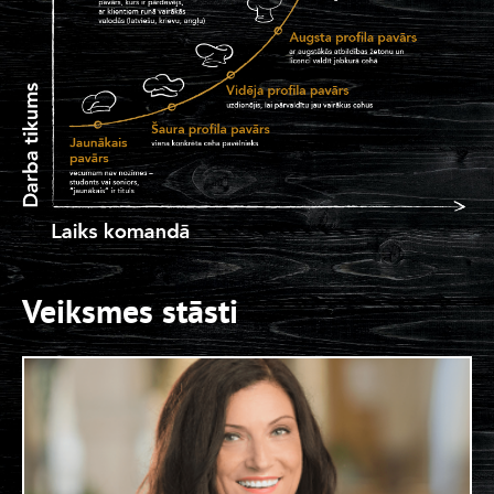
Maiņu vadītāju
LIDO RĪGA PLAZA
Jaunāko virtuves darbinieku
LIDO SPICE
Saimniecības darbinieku
LIDO DAMME
Zāles darbinieku
LIDO SPICE
Veiksmes stāsti