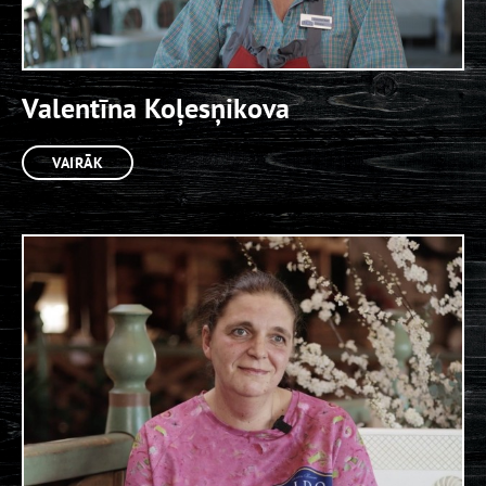
Valentīna Koļesņikova
VAIRĀK