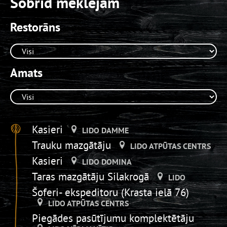
Šobrīd meklējam
Restorāns
Amats
Kasieri
LIDO DAMME
Trauku mazgātāju
LIDO ATPŪTAS CENTRS
Kasieri
LIDO DOMINA
Taras mazgātāju Silakrogā
LIDO
Šoferi- ekspeditoru (Krasta ielā 76)
LIDO ATPŪTAS CENTRS
Piegādes pasūtījumu komplektētāju