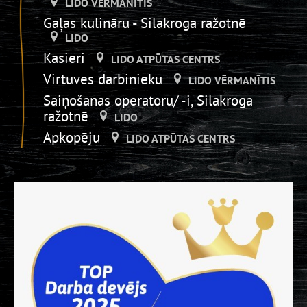
LIDO VĒRMANĪTIS
Gaļas kulināru - Silakroga ražotnē
LIDO
Kasieri
LIDO ATPŪTAS CENTRS
Virtuves darbinieku
LIDO VĒRMANĪTIS
Saiņošanas operatoru/ -i, Silakroga
ražotnē
LIDO
Apkopēju
LIDO ATPŪTAS CENTRS
Piegādes pasūtījumu komplektētāju
LIDO DZIRNAVAS
Ražošanas pavāru karstajā cehā,
Silakroga ražotnē
LIDO
Bistro pārdevēju
LIDO ATPŪTAS CENTRS
Trauku mazgātāju
LIDO DZIRNAVAS
Iesaiņotājs _Silakrogā
LIDO
Virtuves darbinieu - kartupeļu salmiņu