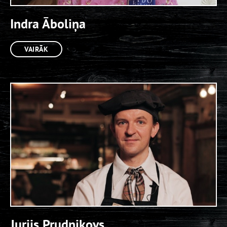
Indra Āboliņa
VAIRĀK
Jurijs Prudņikovs