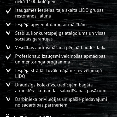
nekā 1100 kolēģiem
Izaugsmes iespējas, tajā skaitā LIDO grupas
restorānos Tallinā
Iespēja apvienot darbu ar mācībām
Stabils, konkurētspējīgs atalgojums un visas
sociālās garantijas
Veselības apdrošināšana pēc pārbaudes laika
Profesionālo izaugsmi veicinošas apmācības
un mentoringa programma
Iespēja strādāt tuvāk mājām - Tev vēlamajā
LIDO
Draudzīgs kolektīvs, tradīcijām bagāta
atmosfēra, komandas saliedēšanas pasākumi
Darbinieka privilēģijas un īpašie piedāvājumi
no sadarbības partneriem