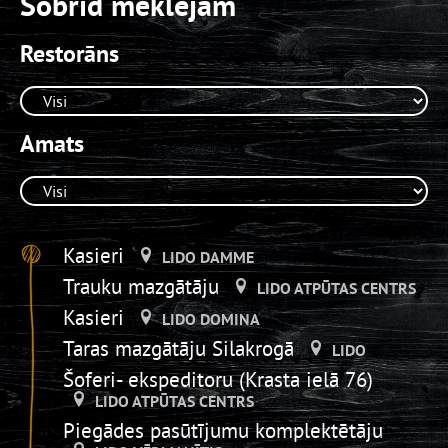
Šobrīd meklējam
Restorāns
Amats
Kasieri
LIDO DAMME
Trauku mazgātāju
LIDO ATPŪTAS CENTRS
Kasieri
LIDO DOMINA
Taras mazgātāju Silakrogā
LIDO
Šoferi- ekspeditoru (Krasta ielā 76)
LIDO ATPŪTAS CENTRS
Piegādes pasūtījumu komplektētāju