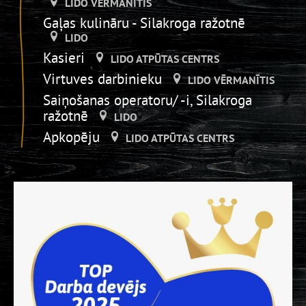
LIDO VĒRMANĪTIS
Gaļas kulināru - Silakroga ražotnē
LIDO
Kasieri
LIDO ATPŪTAS CENTRS
Virtuves darbinieku
LIDO VĒRMANĪTIS
Saiņošanas operatoru/ -i, Silakroga
ražotnē
LIDO
Apkopēju
LIDO ATPŪTAS CENTRS
Piegādes pasūtījumu komplektētāju
LIDO DZIRNAVAS
Ražošanas pavāru karstajā cehā,
Silakroga ražotnē
LIDO
Bistro pārdevēju
LIDO ATPŪTAS CENTRS
Trauku mazgātāju
LIDO DZIRNAVAS
Iesaiņotājs _Silakrogā
LIDO
Virtuves darbinieu - kartupeļu salmiņu