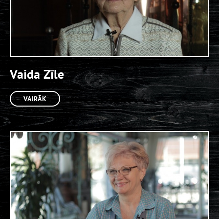
Vaida Zīle
VAIRĀK