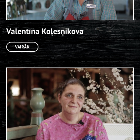
Valentīna Koļesņikova
VAIRĀK