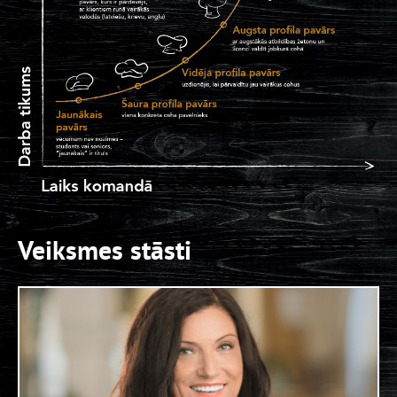
Maiņu vadītāju
LIDO RĪGA PLAZA
Jaunāko virtuves darbinieku
LIDO SPICE
Saimniecības darbinieku
LIDO DAMME
Zāles darbinieku
LIDO SPICE
Veiksmes stāsti