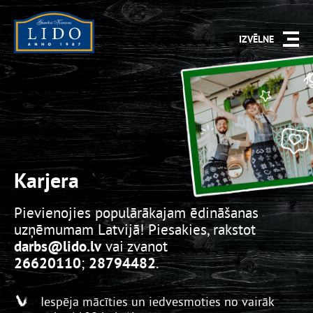
IZVĒLNE
Karjera
Pievienojies populārākajam ēdināšanas
uzņēmumam Latvijā! Piesakies, rakstot
darbs
@lido.lv
vai zvanot
26620110
;
28794482
.
Iespēja mācīties un iedvesmoties no vairāk