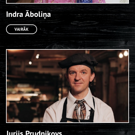
Indra Āboliņa
VAIRĀK
Jurijs Prudņikovs