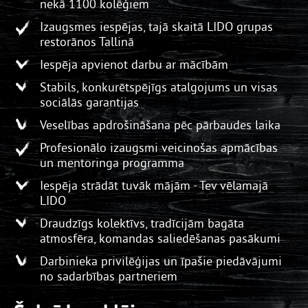
nekā 1100 kolēģiem
Izaugsmes iespējas, tajā skaitā LIDO grupas
restorānos Tallinā
Iespēja apvienot darbu ar mācībām
Stabils, konkurētspējīgs atalgojums un visas
sociālās garantijas
Veselības apdrošināšana pēc pārbaudes laika
Profesionālo izaugsmi veicinošas apmācības
un mentoringa programma
Iespēja strādāt tuvāk mājām - Tev vēlamajā
LIDO
Draudzīgs kolektīvs, tradīcijām bagāta
atmosfēra, komandas saliedēšanas pasākumi
Darbinieka privilēģijas un īpašie piedāvājumi
no sadarbības partneriem