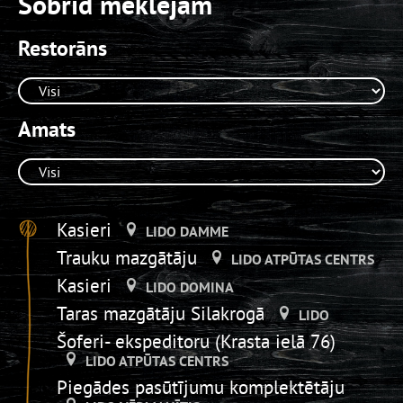
Šobrīd meklējam
Restorāns
Amats
Kasieri
LIDO DAMME
Trauku mazgātāju
LIDO ATPŪTAS CENTRS
Kasieri
LIDO DOMINA
Taras mazgātāju Silakrogā
LIDO
Šoferi- ekspeditoru (Krasta ielā 76)
LIDO ATPŪTAS CENTRS
Piegādes pasūtījumu komplektētāju