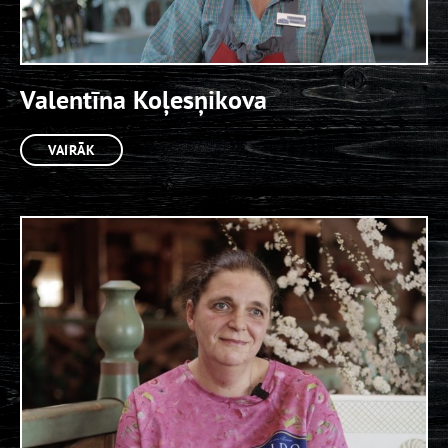
Valentīna Koļesņikova
VAIRĀK