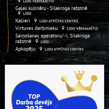
LIDO VĒRMANĪTIS
Gaļas kulināru - Silakroga ražotnē
LIDO
Kasieri
LIDO ATPŪTAS CENTRS
Virtuves darbinieku
LIDO VĒRMANĪTIS
Saiņošanas operatoru/ -i, Silakroga
ražotnē
LIDO
Apkopēju
LIDO ATPŪTAS CENTRS
Piegādes pasūtījumu komplektētāju
LIDO DZIRNAVAS
Ražošanas pavāru karstajā cehā,
Silakroga ražotnē
LIDO
Bistro pārdevēju
LIDO ATPŪTAS CENTRS
Trauku mazgātāju
LIDO DZIRNAVAS
Iesaiņotājs _Silakrogā
LIDO
Virtuves darbinieu - kartupeļu salmiņu