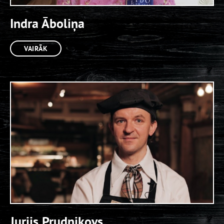
Indra Āboliņa
VAIRĀK
Jurijs Prudņikovs