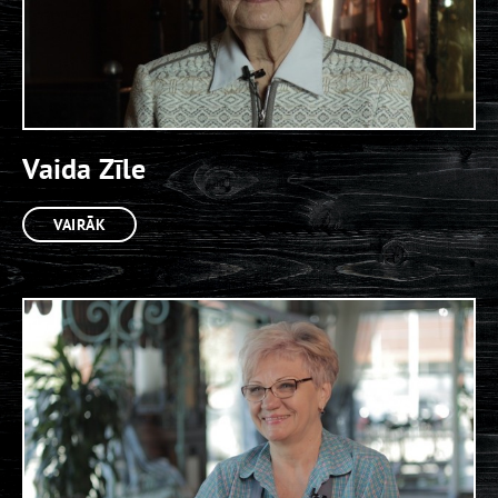
Vaida Zīle
VAIRĀK