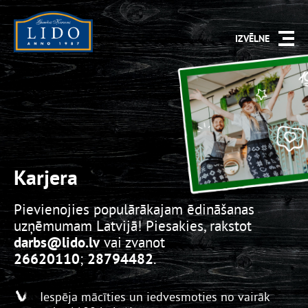
IZVĒLNE
Karjera
Pievienojies populārākajam ēdināšanas
uzņēmumam Latvijā! Piesakies, rakstot
darbs
@lido.lv
vai zvanot
26620110
;
28794482
.
Iespēja mācīties un iedvesmoties no vairāk