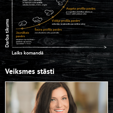
Maiņu vadītāju
LIDO RĪGA PLAZA
Jaunāko virtuves darbinieku
LIDO SPICE
Saimniecības darbinieku
LIDO DAMME
Zāles darbinieku
LIDO SPICE
Veiksmes stāsti