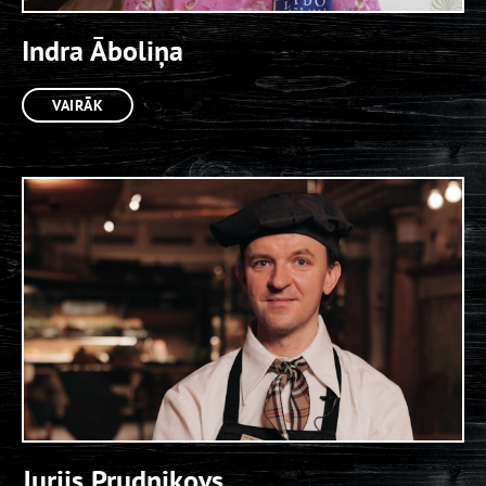
Indra Āboliņa
VAIRĀK
Jurijs Prudņikovs