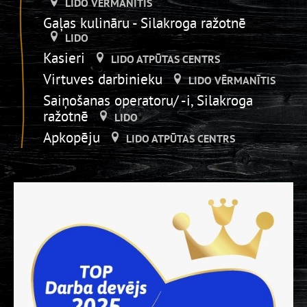
LIDO VĒRMANĪTIS
Gaļas kulināru - Silakroga ražotnē
LIDO
Kasieri
LIDO ATPŪTAS CENTRS
Virtuves darbinieku
LIDO VĒRMANĪTIS
Saiņošanas operatoru/ -i, Silakroga
ražotnē
LIDO
Apkopēju
LIDO ATPŪTAS CENTRS
Piegādes pasūtījumu komplektētāju
LIDO DZIRNAVAS
Ražošanas pavāru karstajā cehā,
Silakroga ražotnē
LIDO
Bistro pārdevēju
LIDO ATPŪTAS CENTRS
Trauku mazgātāju
LIDO DZIRNAVAS
Iesaiņotājs _Silakrogā
LIDO
Virtuves darbinieu - kartupeļu salmiņu