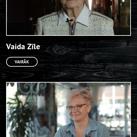
Vaida Zīle
VAIRĀK