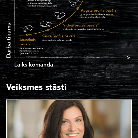
Maiņu vadītāju
LIDO RĪGA PLAZA
Jaunāko virtuves darbinieku
LIDO SPICE
Saimniecības darbinieku
LIDO DAMME
Zāles darbinieku
LIDO SPICE
Veiksmes stāsti