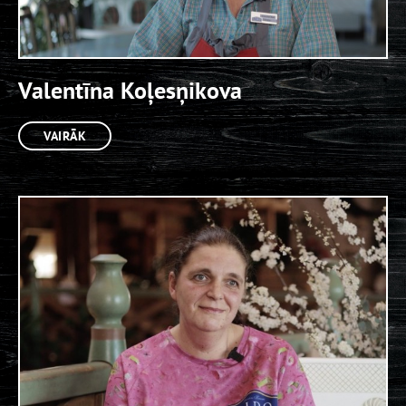
Valentīna Koļesņikova
VAIRĀK