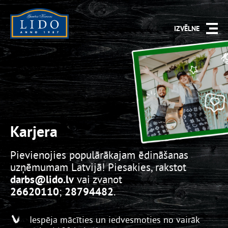
IZVĒLNE
Karjera
Pievienojies populārākajam ēdināšanas
uzņēmumam Latvijā! Piesakies, rakstot
darbs
@lido.lv
vai zvanot
26620110
;
28794482
.
Iespēja mācīties un iedvesmoties no vairāk