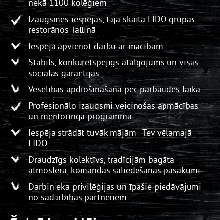
nekā 1100 kolēģiem
Izaugsmes iespējas, tajā skaitā LIDO grupas
restorānos Tallinā
Iespēja apvienot darbu ar mācībām
Stabils, konkurētspējīgs atalgojums un visas
sociālās garantijas
Veselības apdrošināšana pēc pārbaudes laika
Profesionālo izaugsmi veicinošas apmācības
un mentoringa programma
Iespēja strādāt tuvāk mājām - Tev vēlamajā
LIDO
Draudzīgs kolektīvs, tradīcijām bagāta
atmosfēra, komandas saliedēšanas pasākumi
Darbinieka privilēģijas un īpašie piedāvājumi
no sadarbības partneriem