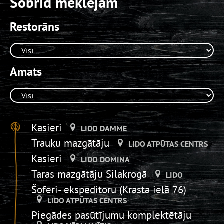
Šobrīd meklējam
Restorāns
Amats
Kasieri
LIDO DAMME
Trauku mazgātāju
LIDO ATPŪTAS CENTRS
Kasieri
LIDO DOMINA
Taras mazgātāju Silakrogā
LIDO
Šoferi- ekspeditoru (Krasta ielā 76)
LIDO ATPŪTAS CENTRS
Piegādes pasūtījumu komplektētāju