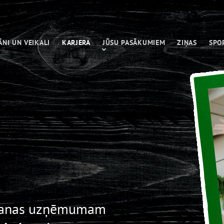
ĀNI UN VEIKALI
KARJERA
JŪSU PASĀKUMIEM
ZIŅAS
SPO
āšanas uzņēmumam