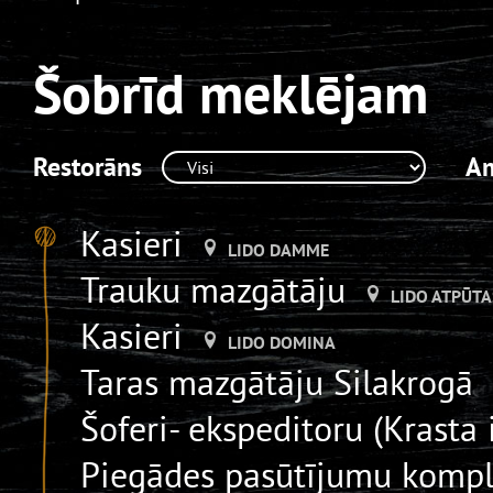
Šobrīd meklējam
Restorāns
A
Kasieri
LIDO DAMME
Trauku mazgātāju
LIDO ATPŪTA
Kasieri
LIDO DOMINA
Taras mazgātāju Silakrogā
Šoferi- ekspeditoru (Krasta 
Piegādes pasūtījumu komp