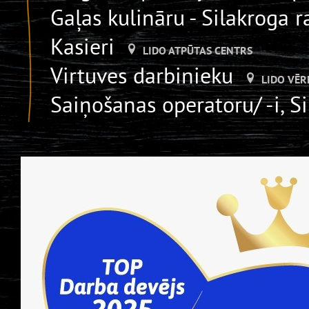
Gaļas kulināru - Silakroga 
Kasieri
LIDO ATPŪTAS CENTRS
Virtuves darbinieku
LIDO VĒR
Saiņošanas operatoru/ -i, S
Apkopēju
LIDO ATPŪTAS CENTRS
Piegādes pasūtījumu komp
Ražošanas pavāru karstajā 
Bistro pārdevēju
LIDO ATPŪTAS 
Trauku mazgātāju
LIDO DZIRN
Iesaiņotājs _Silakrogā
LIDO
Virtuves darbinieu - kartu