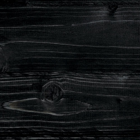
ā
LIDO Bāze