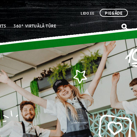
PIEGĀDE
LIDO.EE
RTS
360° VIRTUĀLĀ TŪRE