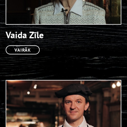
Vaida Zīle
VAIRĀK