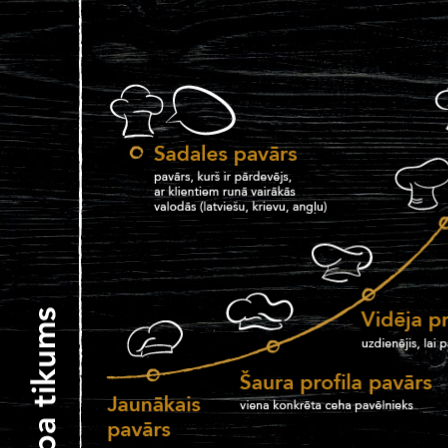
Maiņu vadītāju
LIDO RĪGA PLAZA
Jaunāko virtuves darbiniek
Saimniecības darbinieku
Zāles darbinieku
LIDO SPICE