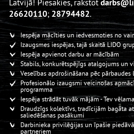
Latvijā! Piesakies, rakstot
darbs
@li
26620110
;
28794482
.
Iespēja mācīties un iedvesmoties no va
Izaugsmes iespējas, tajā skaitā LIDO gru
Iespēja apvienot darbu ar mācībām
Stabils, konkurētspējīgs atalgojums un vi
Veselības apdrošināšana pēc pārbaudes 
Profesionālo izaugsmi veicinošas apmāc
programma
Iespēja strādāt tuvāk mājām - Tev vēlam
Draudzīgs kolektīvs, tradīcijām bagāta 
saliedēšanas pasākumi
Darbinieka privilēģijas un īpašie piedāv
partneriem