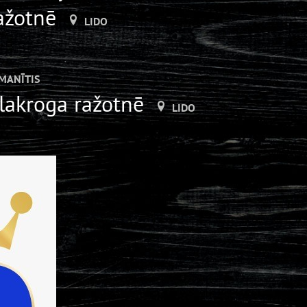
ražotnē
LIDO
MANĪTIS
ilakroga ražotnē
LIDO
lektētāju
LIDO DZIRNAVAS
cehā, Silakroga ražotnē
LIDO
CENTRS
AVAS
peļu salmiņu cepēju