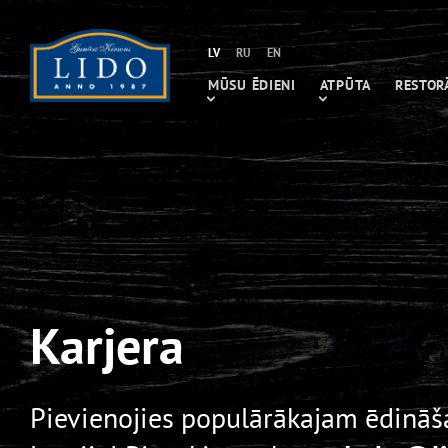
LV
RU
EN
MŪSU ĒDIENI
ATPŪTA
RESTOR
Karjera
Pievienojies populārākajam ēdin