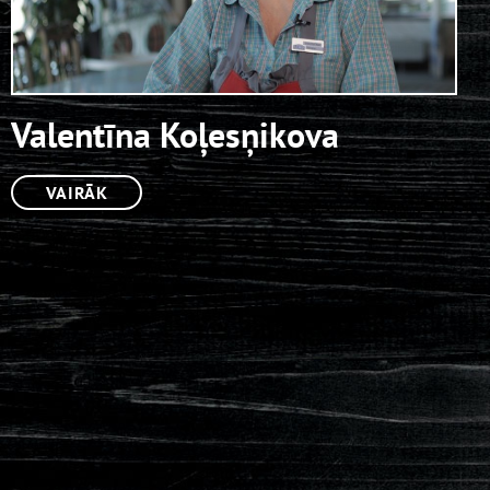
Valentīna Koļesņikova
VAIRĀK