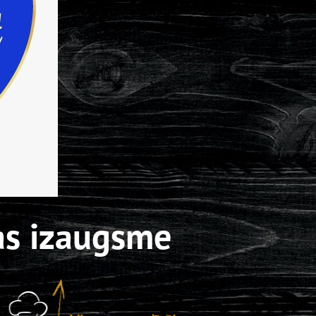
LIDO ATPŪTAS CENTRS
AS
u
LIDO RĪGA PLAZA
LIDO ATPŪTAS CENTRS
ZA
lektētāju
LIDO ATPŪTAS CENTRS
ood darbinieku)
LIDO AS[H]ais veikals
as izaugsme
A PLAZA
rālajā noliktavā, Lubānas 76, Rīg