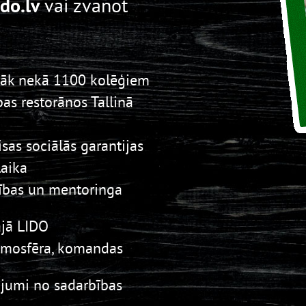
do.lv
vai zvanot
irāk nekā 1100 kolēģiem
pas restorānos Tallinā
sas sociālās garantijas
laika
ības un mentoringa
ajā LIDO
atmosfēra, komandas
ājumi no sadarbības