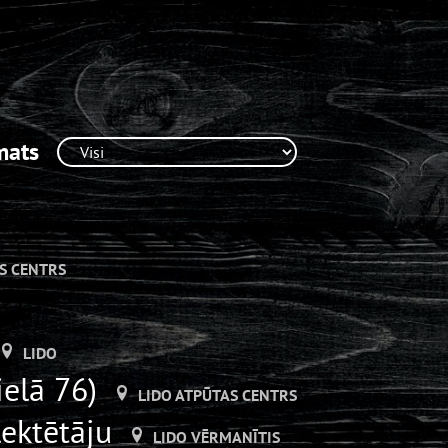
mats
S CENTRS
LIDO
ielā 76)
LIDO ATPŪTAS CENTRS
lektētāju
LIDO VĒRMANĪTIS