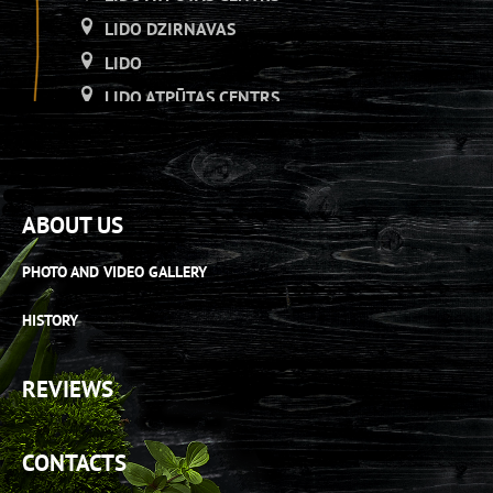
LIDO DZIRNAVAS
LIDO
LIDO ATPŪTAS CENTRS
LIDO DZIRNAVAS
LIDO
LIDO ATPŪTAS CENTRS
ABOUT US
LIDO DZIRNAVAS
LIDO RĪGA PLAZA
PHOTO AND VIDEO GALLERY
LIDO ATPŪTAS CENTRS
HISTORY
LIDO ORIGO
LIDO RĪGA PLAZA
REVIEWS
LIDO ATPŪTAS CENTRS
LIDO AS[H]ais veikals
CONTACTS
LIDO RĪGA PLAZA