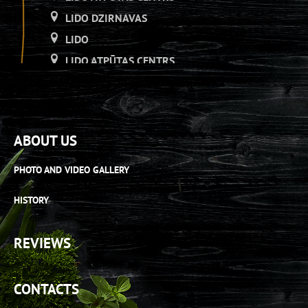
LIDO DZIRNAVAS
LIDO
LIDO ATPŪTAS CENTRS
LIDO DZIRNAVAS
LIDO
LIDO ATPŪTAS CENTRS
ABOUT US
LIDO DZIRNAVAS
LIDO RĪGA PLAZA
PHOTO AND VIDEO GALLERY
LIDO ATPŪTAS CENTRS
HISTORY
LIDO ORIGO
LIDO RĪGA PLAZA
REVIEWS
LIDO ATPŪTAS CENTRS
LIDO AS[H]ais veikals
CONTACTS
LIDO RĪGA PLAZA