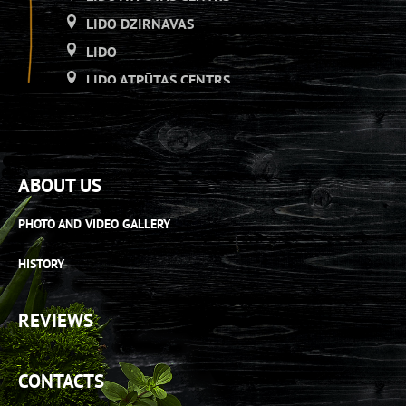
LIDO DZIRNAVAS
LIDO
LIDO ATPŪTAS CENTRS
LIDO DZIRNAVAS
LIDO
LIDO ATPŪTAS CENTRS
ABOUT US
LIDO DZIRNAVAS
LIDO RĪGA PLAZA
PHOTO AND VIDEO GALLERY
LIDO ATPŪTAS CENTRS
HISTORY
LIDO ORIGO
LIDO RĪGA PLAZA
REVIEWS
LIDO ATPŪTAS CENTRS
LIDO AS[H]ais veikals
CONTACTS
LIDO RĪGA PLAZA