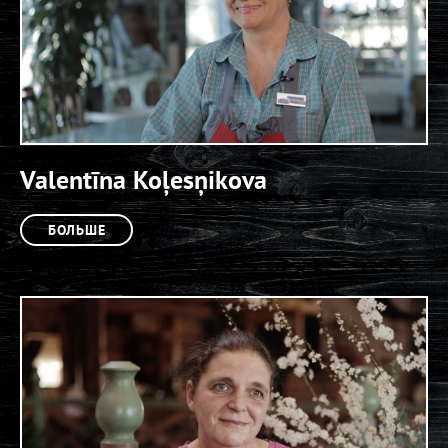
Valentīna Koļesņikova
БОЛЬШЕ