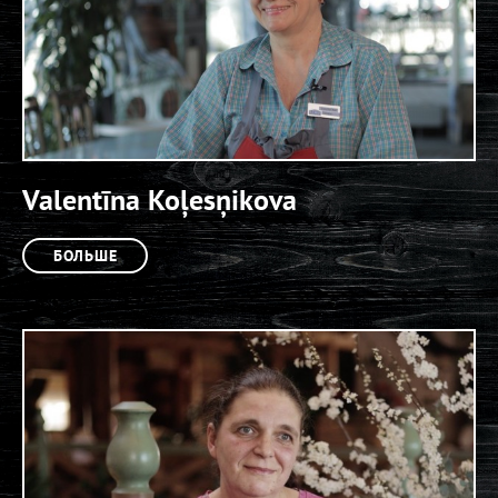
Valentīna Koļesņikova
БОЛЬШЕ