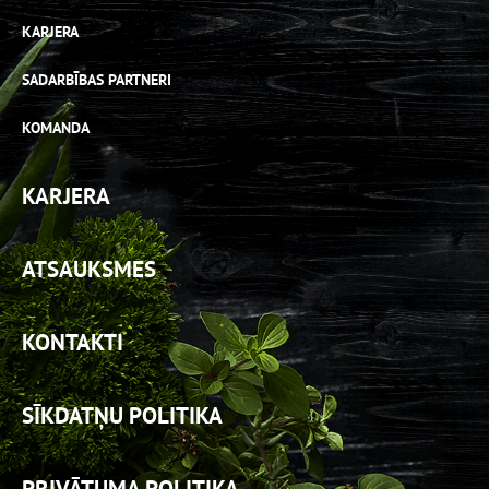
KARJERA
SADARBĪBAS PARTNERI
KOMANDA
KARJERA
ATSAUKSMES
KONTAKTI
SĪKDATŅU POLITIKA
PRIVĀTUMA POLITIKA