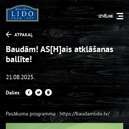
IZVĒLNE
ATPAKAĻ
Baudām! AS[H]ais atklāšanas
ballīte!
21.08.2025.
Dalies
Pasākuma programma -
https://baudamlido.lv/