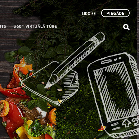
PIEGĀDE
LIDO.EE
RTS
360° VIRTUĀLĀ TŪRE