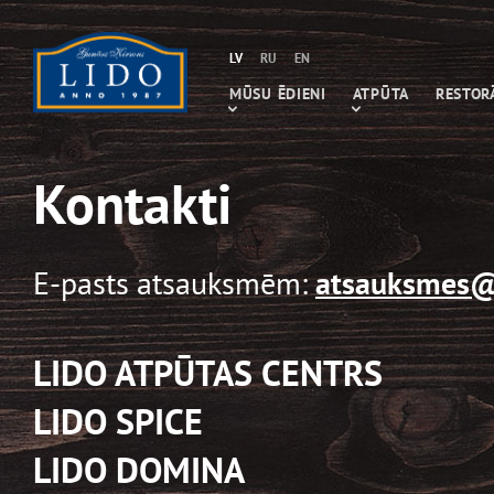
LV
RU
EN
MŪSU ĒDIENI
ATPŪTA
RESTOR
Kontakti
E-pasts atsauksmēm:
atsauksmes@
LIDO ATPŪTAS CENTRS
LIDO SPICE
LIDO DOMINA