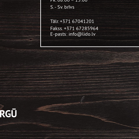
S. - Sv. brīvs
Tālr. +371 67041201
Fakss. +371 67285964
E-pasts: info@lido.lv
IRGŪ