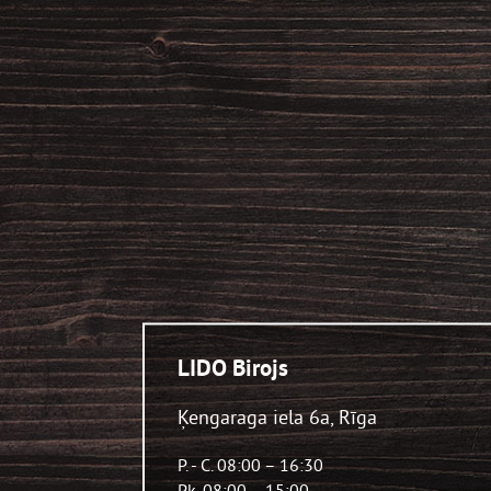
LIDO Birojs
Ķengaraga iela 6a, Rīga
P. - C. 0
8:00 – 16:30
Pk. 0
8:00 – 15:00