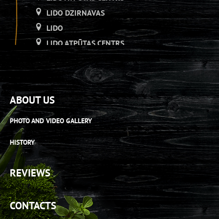
LIDO DZIRNAVAS
LIDO
LIDO ATPŪTAS CENTRS
LIDO DZIRNAVAS
LIDO
LIDO ATPŪTAS CENTRS
ABOUT US
LIDO DZIRNAVAS
LIDO RĪGA PLAZA
PHOTO AND VIDEO GALLERY
LIDO ATPŪTAS CENTRS
HISTORY
LIDO ORIGO
LIDO RĪGA PLAZA
REVIEWS
LIDO ATPŪTAS CENTRS
LIDO AS[H]ais veikals
CONTACTS
LIDO RĪGA PLAZA