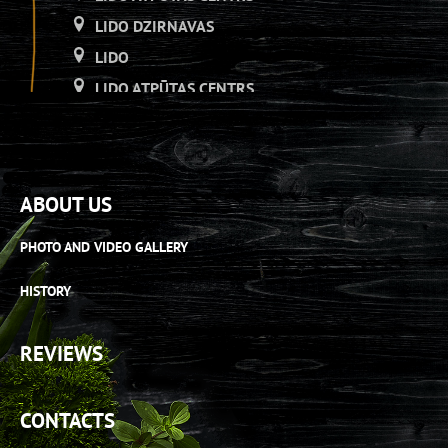
LIDO DZIRNAVAS
LIDO
LIDO ATPŪTAS CENTRS
LIDO DZIRNAVAS
LIDO
LIDO ATPŪTAS CENTRS
ABOUT US
LIDO DZIRNAVAS
LIDO RĪGA PLAZA
PHOTO AND VIDEO GALLERY
LIDO ATPŪTAS CENTRS
HISTORY
LIDO ORIGO
LIDO RĪGA PLAZA
REVIEWS
LIDO ATPŪTAS CENTRS
LIDO AS[H]ais veikals
CONTACTS
LIDO RĪGA PLAZA