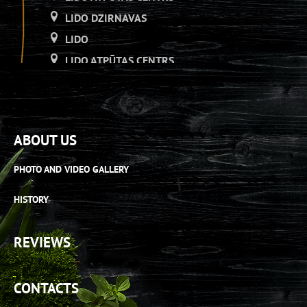
LIDO DZIRNAVAS
LIDO
LIDO ATPŪTAS CENTRS
LIDO DZIRNAVAS
LIDO
LIDO ATPŪTAS CENTRS
ABOUT US
LIDO DZIRNAVAS
LIDO RĪGA PLAZA
PHOTO AND VIDEO GALLERY
LIDO ATPŪTAS CENTRS
HISTORY
LIDO ORIGO
LIDO RĪGA PLAZA
REVIEWS
LIDO ATPŪTAS CENTRS
LIDO AS[H]ais veikals
CONTACTS
LIDO RĪGA PLAZA