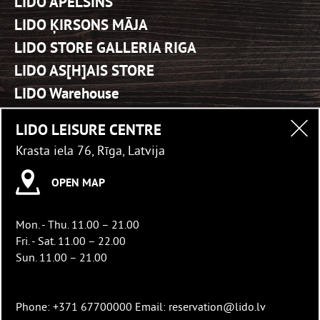
LIDO APELSĪNS
LIDO ĶIRSONS MĀJA
LIDO STORE GALLERIA RIGA
LIDO AS[H]AIS STORE
LIDO Warehouse
LIDO office
LIDO LEISURE CENTRE
LIDO DAMME
Krasta iela 76, Rīga, Latvija
Mārketings
OPEN MAP
Medijiem
Iepirkumi
Mon. - Thu. 11.00 – 21.00
LIDO Piegāde
Fri. - Sat. 11.00 – 22.00
LIDO AKROPOLE ALFA
Sun. 11.00 – 21.00
LIDO STORE AT IMANTA MARKET
LIDO STORE AT AGENSKALNS MARKET
Phone: +371 67700000 Email: reservation@lido.lv