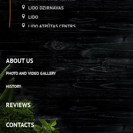
LIDO DZIRNAVAS
LIDO
LIDO ATPŪTAS CENTRS
LIDO DZIRNAVAS
LIDO
LIDO ATPŪTAS CENTRS
ABOUT US
LIDO DZIRNAVAS
LIDO RĪGA PLAZA
PHOTO AND VIDEO GALLERY
LIDO ATPŪTAS CENTRS
HISTORY
LIDO ORIGO
LIDO RĪGA PLAZA
REVIEWS
LIDO ATPŪTAS CENTRS
LIDO AS[H]ais veikals
CONTACTS
LIDO RĪGA PLAZA